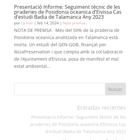
Presentació Informe: Seguiment tècnic de les
praderies de Posidonia oceanica d’Eivissa Cas
d’estudi Badia de Talamanca Any 2023
por
La mar
|
feb 14, 2024
|
Nota premsa
NOTA DE PREMSA Més del 50% de la praderia de
Posidonia oceanica analitzada en Talamanca està
morta. Un estudi del GEN-GOB, finançat per
IbizaPreservation i que compta amb la col·laboració
de l’Ajuntament d’Eivissa, posa de manifest el mal
estat ambiental...
Entradas recientes
Presentació Informe: Seguiment tècnic de les
praderies de Posidonia oceanica d’Eivissa Cas
d’estudi Badia de Talamanca Any 2023