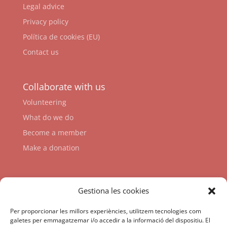
Legal advice
Privacy policy
Política de cookies (EU)
Contact us
Collaborate with us
Volunteering
What do we do
Become a member
Make a donation
Links
Gestiona les cookies
Per proporcionar les millors experiències, utilitzem tecnologies com
galetes per emmagatzemar i/o accedir a la informació del dispositiu. El