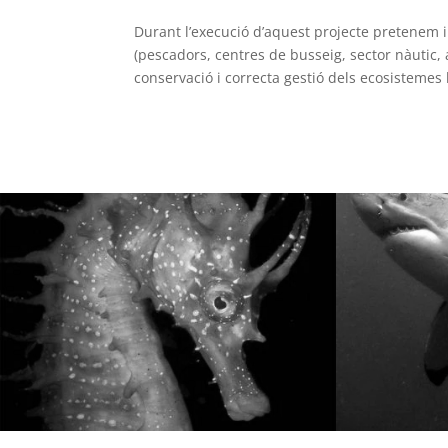
Durant l’execució d’aquest projecte pretenem 
(pescadors, centres de busseig, sector nàutic, a
conservació i correcta gestió dels ecosistemes l