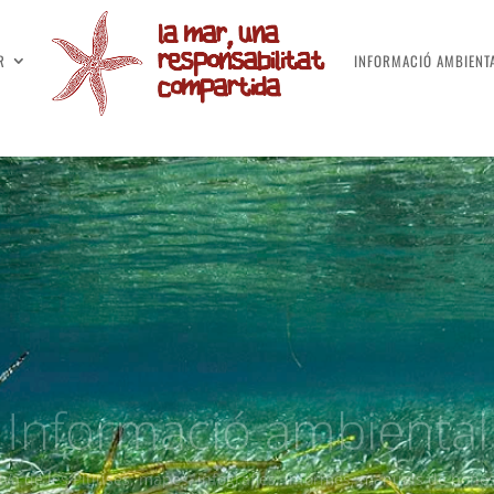
R
INFORMACIÓ AMBIENT
Informació ambiental
iva de les Pitiüses, mapes, infografies, informes, manuals de bon