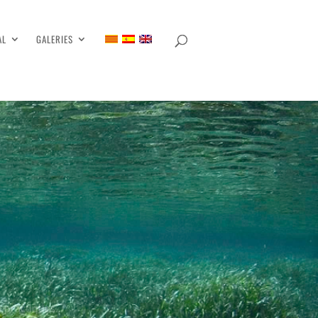
AL
GALERIES
es pràctiques…