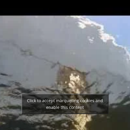
Click to accept màrqueting cookies and
enable this content