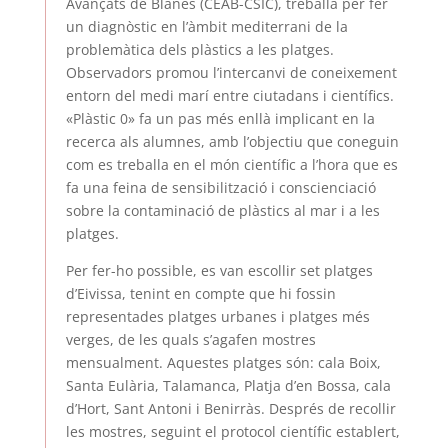
Avançats de Blanes (CEAB-CSIC), treballa per fer
un diagnòstic en l’àmbit mediterrani de la
problemàtica dels plàstics a les platges.
Observadors promou l’intercanvi de coneixement
entorn del medi marí entre ciutadans i científics.
«Plàstic 0» fa un pas més enllà implicant en la
recerca als alumnes, amb l’objectiu que coneguin
com es treballa en el món científic a l’hora que es
fa una feina de sensibilització i conscienciació
sobre la contaminació de plàstics al mar i a les
platges.
Per fer-ho possible, es van escollir set platges
d’Eivissa, tenint en compte que hi fossin
representades platges urbanes i platges més
verges, de les quals s’agafen mostres
mensualment. Aquestes platges són: cala Boix,
Santa Eulària, Talamanca, Platja d’en Bossa, cala
d’Hort, Sant Antoni i Benirràs. Després de recollir
les mostres, seguint el protocol científic establert,