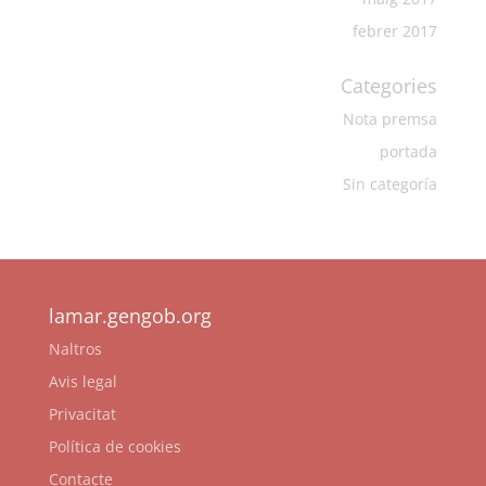
febrer 2017
Categories
Nota premsa
portada
Sin categoría
lamar.gengob.org
Naltros
Avis legal
Privacitat
Política de cookies
Contacte