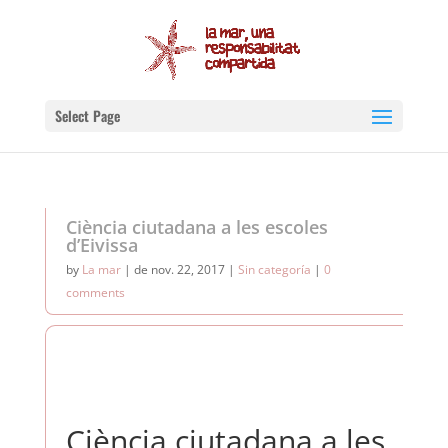
Select Page
Ciència ciutadana a les escoles
d’Eivissa
by
La mar
|
de nov. 22, 2017
|
Sin categoría
|
0
comments
Ciència ciutadana a les