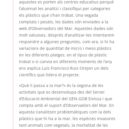
aquestes es porten als centres educatius perquè
l’alumnat les analitzi i classifiqui per categories
els plàstics que s’han trobat. Una vegada
comptats i pesats, les dades són enviades a la
web d’Observadors del Mar. Aquestes dades són
molt valuoses, després d’analitzar-les intentarem
respondre a algunes preguntes, com ara, si hi ha
variacions de quantitat de micro i meso plàstics
en les diferents platges, en el tipus de plàstic
trobat o si canvia en diferents moments de l’any
ens explica Luís Francisco Ruiz-Orejon un dels
científics que lidera el projecte.
«Què li passa a la mar?» és la segona de les
activitats que es desenvolupa des del Servei
d’Educació Ambiental del GEN-GOB Eivissa i que
compta amb el suport d’Observadors del Mar. En
aquesta s’analitzen problemàtiques com la dels
plàstics que hi ha a la mar, les espècies invasores
tant animals com vegetals, la mortalitat de les