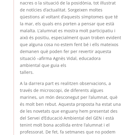
nacres o la situació de la posidònia, tot il·lustrat
de notícies d’actualitat. Sorgeixen moltes
qüestions al voltant d’aquests símptomes que té
la mar, els quals ens porten a pensar que està
malalta. L’alumnat es mostra molt participatiu i
això és positiu, especialment quan troben evident
que alguna cosa no estem fent bé i ells mateixos
demanen què poden fer per revertir aquesta
situació –afirma Agnès Vidal, educadora
ambiental que guia els
tallers.
A la darrera part es realitzen observacions, a
través de microscopi, de diferents algues
marines, un món desconegut per l’alumnat, què
és molt ben rebut. Aquesta proposta ha estat una
de les novetats que enguany hem presentat des
del Servei d’Educació Ambiental del GEN i està
tenint molt bona acollida entre l’alumnat i el
professorat. De fet, fa setmanes que no podem