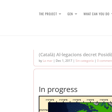
THE PROJECT
GEN
WHAT CAN YOU DO
(Català) Al·legacions decret Posid
by
La mar
|
Dec 1, 2017
|
Sin categoría
|
0 commen
In progress