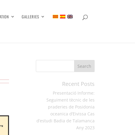
ATION
GALLERIES
Recent Posts
Presentació Informe:
Seguiment tècnic de les
praderies de Posidonia
oceanica d’Eivissa Cas
d’estudi Badia de Talamanca
Any 2023