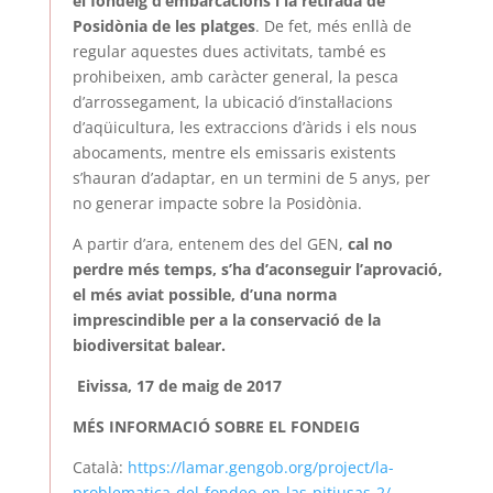
el fondeig d’embarcacions i la retirada de
Posidònia de les platges
. De fet, més enllà de
regular aquestes dues activitats, també es
prohibeixen, amb caràcter general, la pesca
d’arrossegament, la ubicació d’instal·lacions
d’aqüicultura, les extraccions d’àrids i els nous
abocaments, mentre els emissaris existents
s’hauran d’adaptar, en un termini de 5 anys, per
no generar impacte sobre la Posidònia.
A partir d’ara, entenem des del GEN,
cal no
perdre més temps, s’ha d’aconseguir l’aprovació,
el més aviat possible, d’una norma
imprescindible per a la conservació de la
biodiversitat balear
.
Eivissa, 17 de maig de 2017
MÉS INFORMACIÓ SOBRE EL FONDEIG
Català:
https://lamar.gengob.org/project/la-
problematica-del-fondeo-en-las-pitiusas-2/