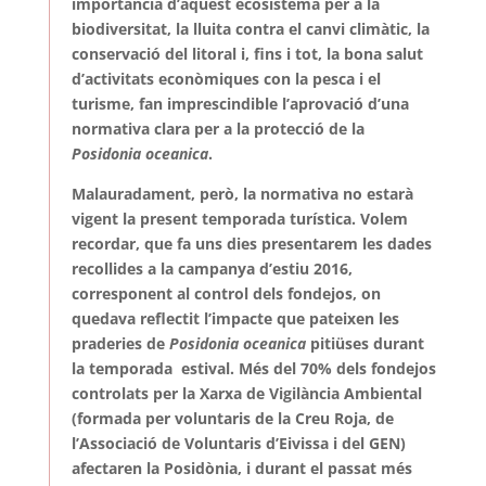
importància d’aquest ecosistema per a la
biodiversitat, la lluita contra el canvi climàtic, la
conservació del litoral i, fins i tot, la bona salut
d’activitats econòmiques con la pesca i el
turisme, fan imprescindible l’aprovació d’una
normativa clara per a la protecció de la
Posidonia oceanica
.
Malauradament, però, la normativa no estarà
vigent la present temporada turística. Volem
recordar, que fa uns dies presentarem les dades
recollides a la campanya d’estiu 2016,
corresponent al control dels fondejos, on
quedava reflectit l’impacte que pateixen les
praderies de
Posidonia oceanica
pitiüses durant
la temporada estival. Més del 70% dels fondejos
controlats per la Xarxa de Vigilància Ambiental
(formada per voluntaris de la Creu Roja, de
l’Associació de Voluntaris d’Eivissa i del GEN)
afectaren la Posidònia, i durant el passat més