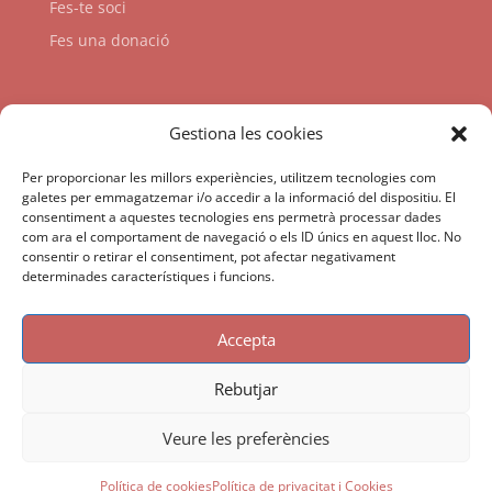
Fes-te soci
Fes una donació
Enllaços
Gestiona les cookies
Per proporcionar les millors experiències, utilitzem tecnologies com
galetes per emmagatzemar i/o accedir a la informació del dispositiu. El
consentiment a aquestes tecnologies ens permetrà processar dades
com ara el comportament de navegació o els ID únics en aquest lloc. No
consentir o retirar el consentiment, pot afectar negativament
determinades característiques i funcions.
Accepta
Rebutjar
Veure les preferències
Política de cookies
Política de privacitat i Cookies
©
2026
GEN-GOB