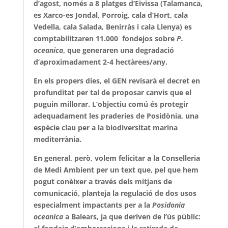
d’agost, només a 8 platges d’Eivissa (Talamanca,
es Xarco-es Jondal, Porroig, cala d’Hort, cala
Vedella, cala Salada, Benirràs i cala Llenya) es
comptabilitzaren 11.000 fondejos sobre
P.
oceanica
, que generaren una degradació
d’aproximadament 2-4 hectàrees/any.
En els propers dies, el GEN revisarà el decret en
profunditat per tal de proposar canvis que el
puguin millorar. L’objectiu comú és
protegir
adequadament les praderies de Posidònia, una
espècie clau per a la biodiversitat marina
mediterrània.
En general, però, volem felicitar a la Conselleria
de Medi Ambient per un text que, pel que hem
pogut conèixer a través dels mitjans de
comunicació, planteja la regulació de dos usos
especialment impactants per a la
Posidonia
oceanica
a Balears, ja que deriven de l’ús públic: