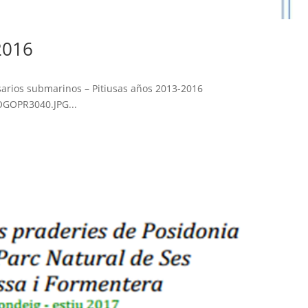
2016
isarios submarinos – Pitiusas años 2013-2016
OPR3040.JPG...