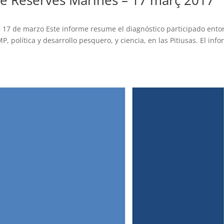
de Reserves Marines – 17 març 2017
– 17 de marzo Este informe resume el diagnóstico participado ento
, política y desarrollo pesquero, y ciencia, en las Pitiusas. El inf